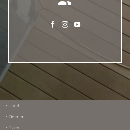


▪ Hotel
▪ Zimmer
▪ Essen