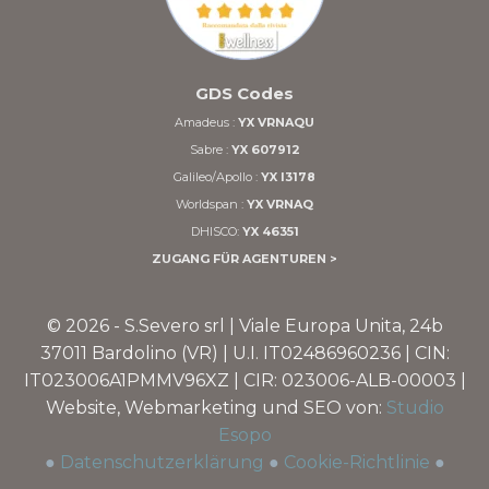
GDS Codes
Amadeus :
YX VRNAQU
Sabre :
YX 607912
Galileo/Apollo :
YX I3178
Worldspan :
YX VRNAQ
DHISCO:
YX 46351
ZUGANG FÜR AGENTUREN >
©
2026 - S.Severo srl | Viale Europa Unita, 24b
37011 Bardolino (VR) | U.I. IT02486960236 | CIN:
IT023006A1PMMV96XZ | CIR: 023006-ALB-00003 |
Website, Webmarketing und SEO von:
Studio
Esopo
●
Datenschutzerklärung
●
Cookie-Richtlinie
●